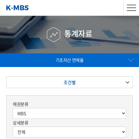
통계자료
기초자산 연체율
조건별
채권분류
상세분류