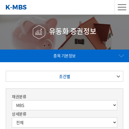
유동화 증권정보
종목 기본정보
조건별
채권분류
상세분류