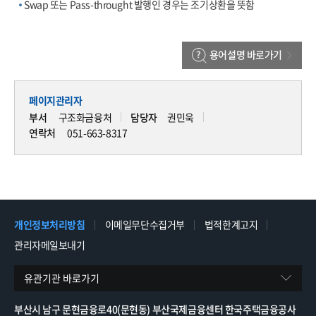
Swap 또는 Pass-throught 발행인 경우는 조기상환을 뜻함
용어설명 바로가기
페이지관리자
부서
구조화금융처
담당자
권민욱
연락처
051-663-8317
개인정보처리방침
이메일무단수집거부
법적한계고지
관리자메일보내기
유관기관 바로가기
부산시 남구 문현금융로40(문현동) 부산국제금융센터 한국주택금융공사