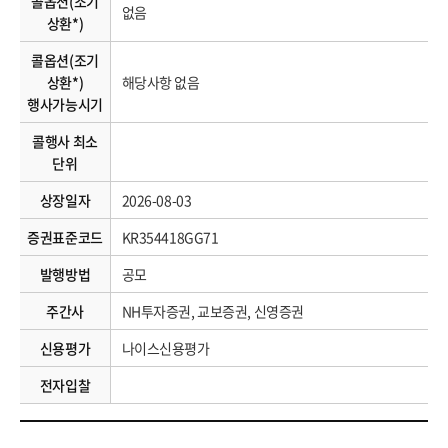
콜옵션(조기
없음
상환*)
콜옵션(조기
상환*)
해당사항 없음
행사가능시기
콜행사 최소
단위
상장일자
2026-08-03
증권표준코드
KR354418GG71
발행방법
공모
주간사
NH투자증권, 교보증권, 신영증권
신용평가
나이스신용평가
전자입찰